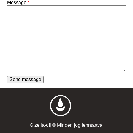
Message
Gizella-díj © Minden jog fenntartva!