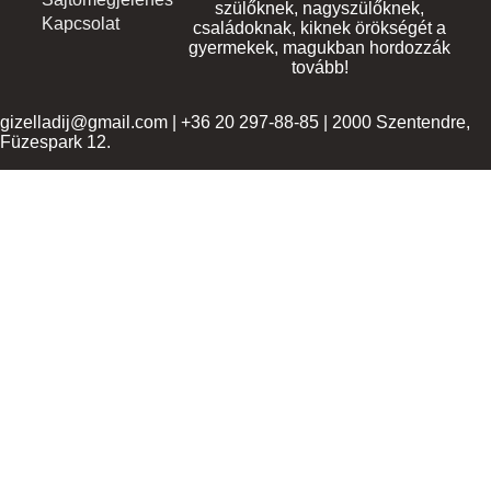
szülőknek, nagyszülőknek,
Kapcsolat
családoknak, kiknek örökségét a
gyermekek, magukban hordozzák
tovább!
gizelladij@gmail.com | +36 20 297-88-85 | 2000 Szentendre,
Füzespark 12.