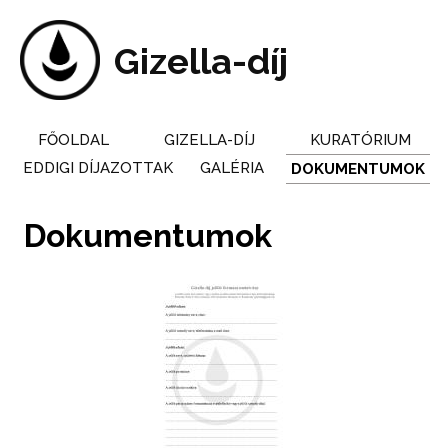
Skip
to
main
Gizella-díj
content
FŐOLDAL
GIZELLA-DÍJ
KURATÓRIUM
Main
EDDIGI DÍJAZOTTAK
GALÉRIA
DOKUMENTUMOK
navigation
Dokumentumok