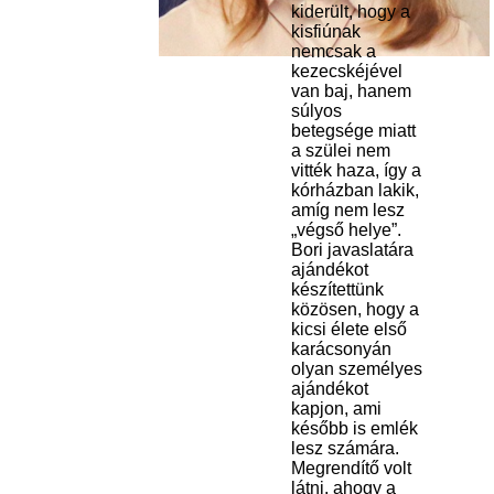
kiderült, hogy a
kisfiúnak
nemcsak a
kezecskéjével
van baj, hanem
súlyos
betegsége miatt
a szülei nem
vitték haza, így a
kórházban lakik,
amíg nem lesz
„végső helye”.
Bori javaslatára
ajándékot
készítettünk
közösen, hogy a
kicsi élete első
karácsonyán
olyan személyes
ajándékot
kapjon, ami
később is emlék
lesz számára.
Megrendítő volt
látni, ahogy a