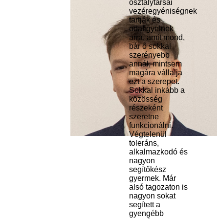
osztálytársai
vezéregyéniségnek
tartják és
odafigyelnek
arra, amit mond,
bár ő sokkal
szerényebb
annál, mintsem
magára vállalja
ezt a szerepet.
Sokkal inkább a
közösség
részeként
szeretne
funkcionálni.
Végtelenül
toleráns,
alkalmazkodó és
nagyon
segítőkész
gyermek. Már
alsó tagozaton is
nagyon sokat
segített a
gyengébb