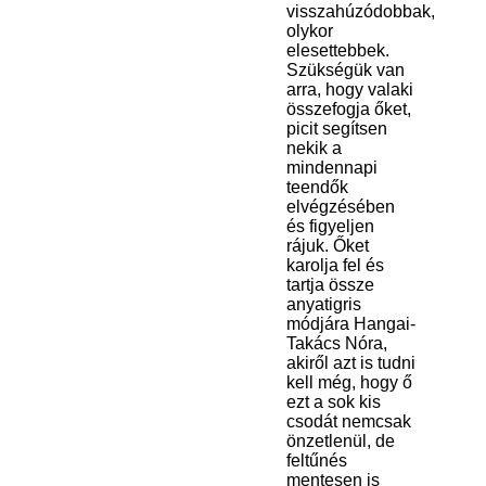
visszahúzódobbak,
olykor
elesettebbek.
Szükségük van
arra, hogy valaki
összefogja őket,
picit segítsen
nekik a
mindennapi
teendők
elvégzésében
és figyeljen
rájuk. Őket
karolja fel és
tartja össze
anyatigris
módjára Hangai-
Takács Nóra,
akiről azt is tudni
kell még, hogy ő
ezt a sok kis
csodát nemcsak
önzetlenül, de
feltűnés
mentesen is