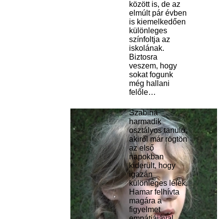
között is, de az
elmúlt pár évben
is kiemelkedően
különleges
színfoltja az
iskolának.
Biztosra
veszem, hogy
sokat fogunk
még hallani
felőle…
Szabina
harmadik
osztályos tanuló,
akiről már rögtön
az első
napokban
kiderült, hogy
igazán
különleges lélek.
Hamar felhívta
magára a
figyelmet
empátiájával,