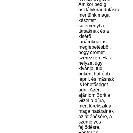
Amikor pedig
osztálykirándulásra
mentünk maga
készített
süteményt a
társaknak és a
kísérő
tanároknak is
meglepetésből,
hogy örömet
szerezzen. Ha a
helyzet úgy
kívánja, tud
önként hátrébb
lépni, és másnak
is lehetőséget
adni. Azért
ajánlom Borit a
Gizella-díjra,
mert törekszik a
maga határainak
az átlépésére, a
személyes
fejlődésre.
Fontosak