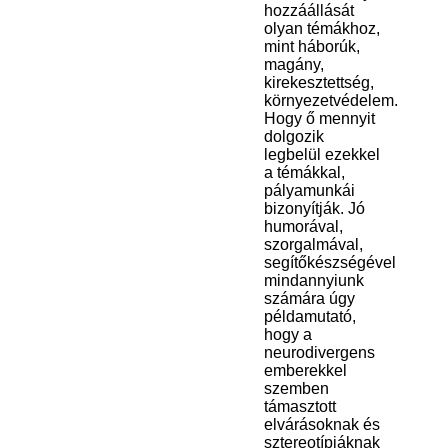
hozzáállását
olyan témákhoz,
mint háborúk,
magány,
kirekesztettség,
környezetvédelem.
Hogy ő mennyit
dolgozik
legbelül ezekkel
a témákkal,
pályamunkái
bizonyítják. Jó
humorával,
szorgalmával,
segítőkészségével
mindannyiunk
számára úgy
példamutató,
hogy a
neurodivergens
emberekkel
szemben
támasztott
elvárásoknak és
sztereotípiáknak