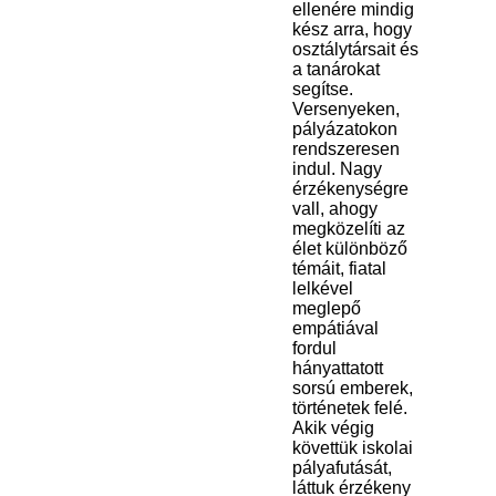
ellenére mindig
kész arra, hogy
osztálytársait és
a tanárokat
segítse.
Versenyeken,
pályázatokon
rendszeresen
indul. Nagy
érzékenységre
vall, ahogy
megközelíti az
élet különböző
témáit, fiatal
lelkével
meglepő
empátiával
fordul
hányattatott
sorsú emberek,
történetek felé.
Akik végig
követtük iskolai
pályafutását,
láttuk érzékeny