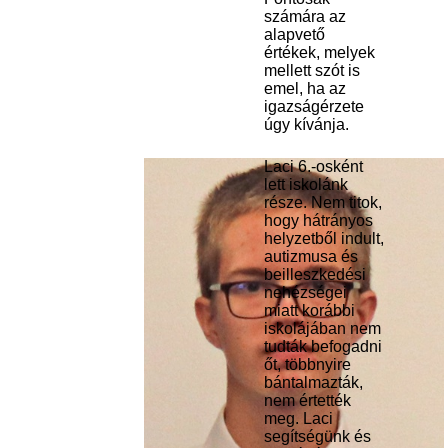
számára az
alapvető
értékek, melyek
mellett szót is
emel, ha az
igazságérzete
úgy kívánja.
Laci 6.-osként
lett iskolánk
része. Nem titok,
hogy hátrányos
helyzetből indult,
autizmusa és
beilleszkedési
nehézségei
miatt korábbi
iskolájában nem
tudták befogadni
őt, többnyire
bántalmazták,
nem értették
meg. Laci
segítségünk és