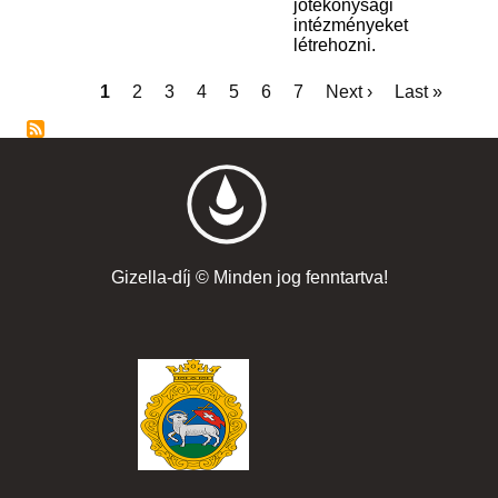
jótékonysági
intézményeket
létrehozni.
Current
1
Page
2
Page
3
Page
4
Page
5
Page
6
Page
7
Next
Next ›
Last
Last »
page
page
page
Pagination
Gizella-díj © Minden jog fenntartva!