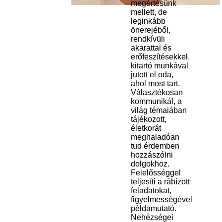
megértésünk
mellett, de
leginkább
önerejéből,
rendkívüli
akarattal és
erőfeszítésekkel,
kitartó munkával
jutott el oda,
ahol most tart.
Választékosan
kommunikál, a
világ témaiában
tájékozott,
életkorát
meghaladóan
tud érdemben
hozzászólni
dolgokhoz.
Felelősséggel
teljesíti a rábízott
feladatokat,
figyelmességével
példamutató.
Nehézségei