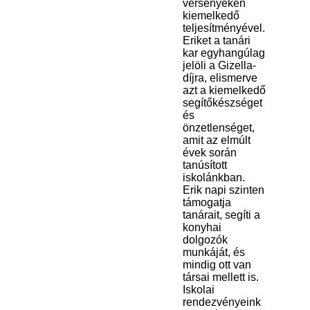
versenyeken
kiemelkedő
teljesítményével.
Eriket a tanári
kar egyhangúlag
jelöli a Gizella-
díjra, elismerve
azt a kiemelkedő
segítőkészséget
és
önzetlenséget,
amit az elmúlt
évek során
tanúsított
iskolánkban.
Erik napi szinten
támogatja
tanárait, segíti a
konyhai
dolgozók
munkáját, és
mindig ott van
társai mellett is.
Iskolai
rendezvényeink