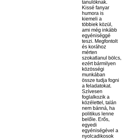
tanulóknak.
Kissé fanyar
humora is
kiemeli a
többiek közül,
ami még inkább
egyéniséggé
teszi. Megfontolt
és korához
mérten
szokatlanul bölcs,
ezért bármilyen
közösségi
munkában
össze tudja fogni
a feladatokat.
Szívesen
foglalkozik a
közélettel, talán
nem bánná, ha
politikus lenne
belőle. Erős,
egyedi
egyéniségével a
nyolcadikosok