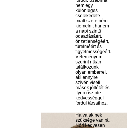
fordul. Szabinát
nem egy
különleges
cselekedete
miatt szeretném
kiemelni, hanem
a napi szintű
odaadásáért,
önzetlenségéért,
türelméért és
figyelmességéért.
Véleményem
szerint ritkán
találkozunk
olyan emberrel,
aki ennyire
szívén viseli
mások jóllétét és
ilyen őszinte
kedvességgel
fordul társaihoz.
Ha valakinek
szüksége van rá,
Nóri kedvesen