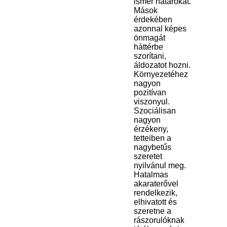
ismer határokat.
Mások
érdekében
azonnal képes
önmagát
háttérbe
szorítani,
áldozatot hozni.
Környezetéhez
nagyon
pozitívan
viszonyul.
Szociálisan
nagyon
érzékeny,
tetteiben a
nagybetűs
szeretet
nyilvánul meg.
Hatalmas
akaraterővel
rendelkezik,
elhivatott és
szeretne a
rászorulóknak