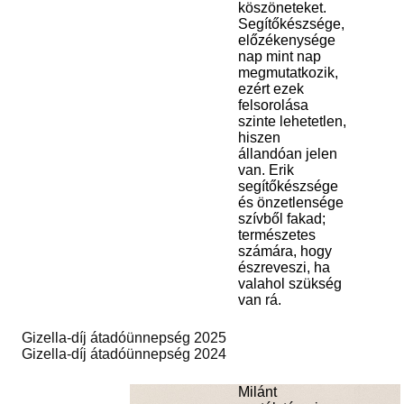
köszöneteket.
Segítőkészsége,
előzékenysége
nap mint nap
megmutatkozik,
ezért ezek
felsorolása
szinte lehetetlen,
hiszen
állandóan jelen
van. Erik
segítőkészsége
és önzetlensége
szívből fakad;
természetes
számára, hogy
észreveszi, ha
valahol szükség
van rá.
Gizella-díj átadóünnepség 2025
Gizella-díj átadóünnepség 2024
Milánt