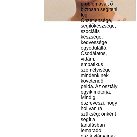
problémával, ő
biztosan segíteni
fog.
Önzetlensége,
segítőkészsége,
szociális
készsége,
kedvessége
egyedülálló.
Csodálatos,
vidám,
empatikus
személyisége
mindenkinek
követendő
példa. Az osztály
egyik motorja.
Mindig
észreveszi, hogy
hol van rá
szükség: önként
segít a
tanulásban
lemaradó
osztálytársainak