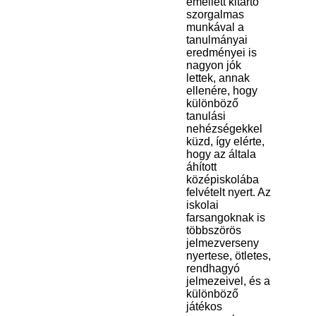
emellett kitartó
szorgalmas
munkával a
tanulmányai
eredményei is
nagyon jók
lettek, annak
ellenére, hogy
különböző
tanulási
nehézségekkel
küzd, így elérte,
hogy az általa
áhított
középiskolába
felvételt nyert. Az
iskolai
farsangoknak is
többszörös
jelmezverseny
nyertese, ötletes,
rendhagyó
jelmezeivel, és a
különböző
játékos