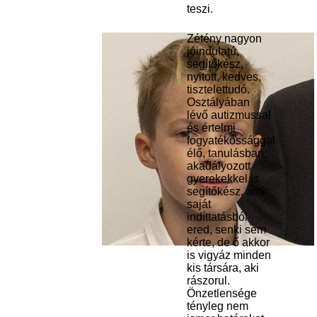
teszi.
Zétény nagyon
jóindulatú,
segítőkész,
nyitott, kedves,
tisztelettudó.
Osztályában
lévő autizmussal
és értelmi
fogyatékossággal
élő, tanulásban
akadályozott
gyerekekkel is
segítőkész, ami
saját
indíttatásból
ered, senki sem
kérte, de ő akkor
is vigyáz minden
kis társára, aki
rászorul.
Önzetlensége
tényleg nem