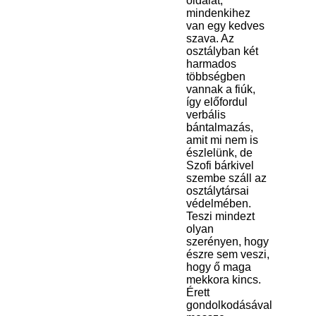
oldalát,
mindenkihez
van egy kedves
szava. Az
osztályban két
harmados
többségben
vannak a fiúk,
így előfordul
verbális
bántalmazás,
amit mi nem is
észlelünk, de
Szofi bárkivel
szembe száll az
osztálytársai
védelmében.
Teszi mindezt
olyan
szerényen, hogy
észre sem veszi,
hogy ő maga
mekkora kincs.
Érett
gondolkodásával