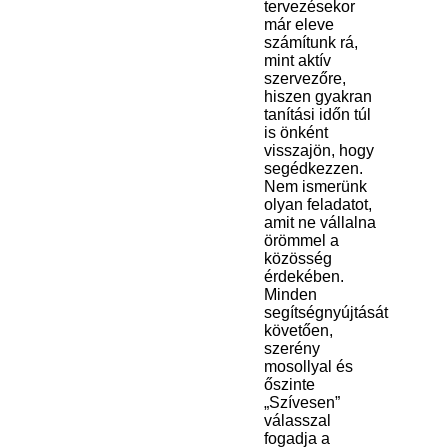
tervezésekor
már eleve
számítunk rá,
mint aktív
szervezőre,
hiszen gyakran
tanítási időn túl
is önként
visszajön, hogy
segédkezzen.
Nem ismerünk
olyan feladatot,
amit ne vállalna
örömmel a
közösség
érdekében.
Minden
segítségnyújtását
követően,
szerény
mosollyal és
őszinte
„Szívesen”
válasszal
fogadja a