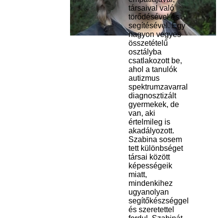
társaival való
törődésével és
segítésével. Egy
nagyon vegyes
összetételű
osztályba
csatlakozott be,
ahol a tanulók
autizmus
spektrumzavarral
diagnosztizált
gyermekek, de
van, aki
értelmileg is
akadályozott.
Szabina sosem
tett különbséget
társai között
képességeik
miatt,
mindenkihez
ugyanolyan
segítőkészséggel
és szeretettel