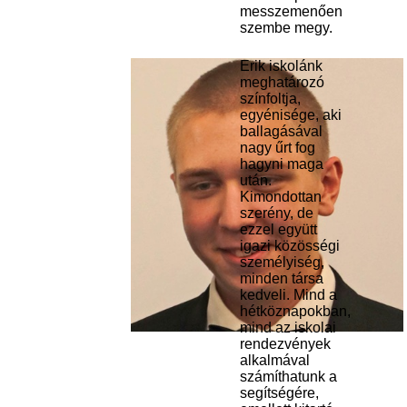
messzemenően
szembe megy.
Erik iskolánk
meghatározó
színfoltja,
egyénisége, aki
ballagásával
nagy űrt fog
hagyni maga
után.
Kimondottan
szerény, de
ezzel együtt
igazi közösségi
személyiség,
minden társa
kedveli. Mind a
hétköznapokban,
mind az iskolai
rendezvények
alkalmával
számíthatunk a
segítségére,