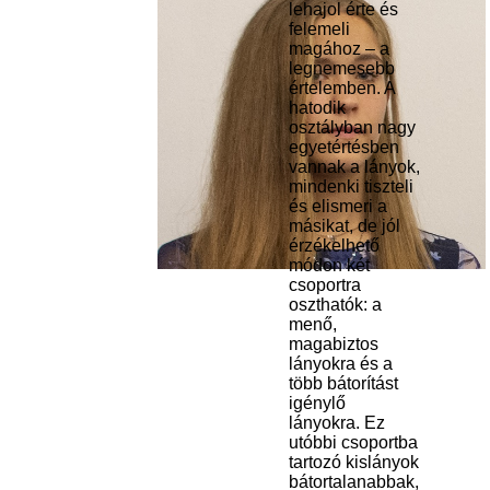
lehajol érte és
felemeli
magához – a
legnemesebb
értelemben. A
hatodik
osztályban nagy
egyetértésben
vannak a lányok,
mindenki tiszteli
és elismeri a
másikat, de jól
érzékelhető
módon két
csoportra
oszthatók: a
menő,
magabiztos
lányokra és a
több bátorítást
igénylő
lányokra. Ez
utóbbi csoportba
tartozó kislányok
bátortalanabbak,