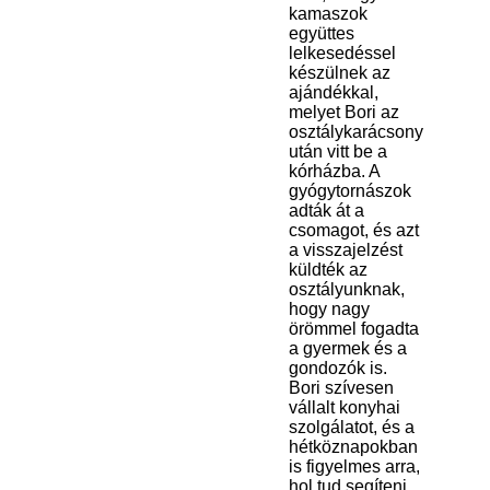
kamaszok
együttes
lelkesedéssel
készülnek az
ajándékkal,
melyet Bori az
osztálykarácsony
után vitt be a
kórházba. A
gyógytornászok
adták át a
csomagot, és azt
a visszajelzést
küldték az
osztályunknak,
hogy nagy
örömmel fogadta
a gyermek és a
gondozók is.
Bori szívesen
vállalt konyhai
szolgálatot, és a
hétköznapokban
is figyelmes arra,
hol tud segíteni.