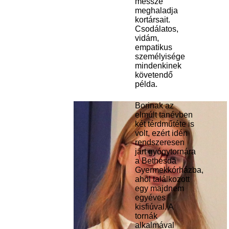
messze
meghaladja
kortársait.
Csodálatos,
vidám,
empatikus
személyisége
mindenkinek
követendő
példa.
Borinak az
elmúlt tanévben
két térdműtéte is
volt, ezért idén
rendszeresen
járt gyógytornára
a Bethesda
Gyermekkórházba,
ahol találkozott
egy majdnem
egyéves
kisfiúval. A
tornák
alkalmával