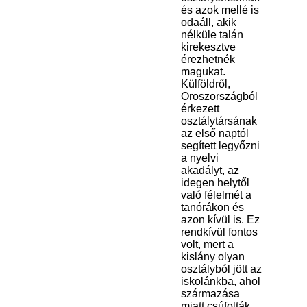
és azok mellé is
odaáll, akik
nélküle talán
kirekesztve
érezhetnék
magukat.
Külföldről,
Oroszországból
érkezett
osztálytársának
az első naptól
segített legyőzni
a nyelvi
akadályt, az
idegen helytől
való félelmét a
tanórákon és
azon kívül is. Ez
rendkívül fontos
volt, mert a
kislány olyan
osztályból jött az
iskolánkba, ahol
származása
miatt csúfolták,