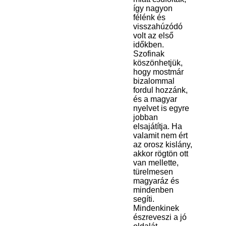
így nagyon
félénk és
visszahúzódó
volt az első
időkben.
Szofinak
köszönhetjük,
hogy mostmár
bizalommal
fordul hozzánk,
és a magyar
nyelvet is egyre
jobban
elsajátítja. Ha
valamit nem ért
az orosz kislány,
akkor rögtön ott
van mellette,
türelmesen
magyaráz és
mindenben
segíti.
Mindenkinek
észreveszi a jó